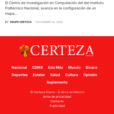
El Centro de Investigación en Computación del del Instituto
Politécnico Nacional, avanza en la configuración de un
mapa…
BY
GRUPO CERTEZA
NOVIEMBRE 20, 2020
Nacional
CDMX
Edo Méx
Mundo
Dinero
Deportes
Estelar
Salud
Cultura
Opinión
Suplemento
© Certeza Diario - El Alma de México
Aviso de privacidad
Contacto
Publicidad