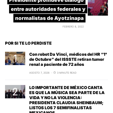
Presidente promueve diálogo
entre autoridades federales y
normalistas de Ayotzinapa
FEBRERO 8, 2022
POR SI TE LO PERDISTE
Con robot Da Vinci, médicos del HR “1°
de Octubre” del ISSSTE retiran tumor
renal a paciente de 72 años
AGOSTO 7, 2026
3 MINUTE READ
LO IMPORTANTE DE MÉXICO CANTA
ES QUE LA MÚSICA SEA PARTE DE LA
VIDA Y NO LA VIOLENCIA:
PRESIDENTA CLAUDIA SHEINBAUM;
LISTOS LOS 7 SEMIFINALISTAS
MEXICANOS