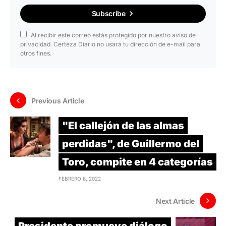
Subscribe
Al recibir este correo estás protegido por nuestro aviso de
privacidad. Certeza Diario no usará tu dirección de e-mail para
otros fines.
Previous Article
"El callejón de las almas
perdidas", de Guillermo del
Toro, compite en 4 categorías
FEBRERO 8, 2022
Next Article