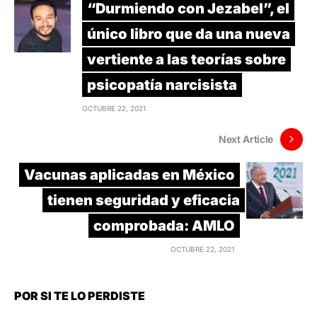
“Durmiendo con Jezabel”, el
único libro que da una nueva
vertiente a las teorías sobre
psicopatía narcisista
OCTUBRE 22, 2021
Next Article
Vacunas aplicadas en México
tienen seguridad y eficacia
comprobada: AMLO
OCTUBRE 22, 2021
POR SI TE LO PERDISTE