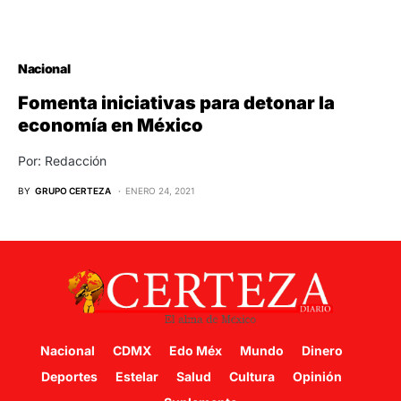
Nacional
Fomenta iniciativas para detonar la
economía en México
Por: Redacción
BY
GRUPO CERTEZA
ENERO 24, 2021
Nacional
CDMX
Edo Méx
Mundo
Dinero
Deportes
Estelar
Salud
Cultura
Opinión