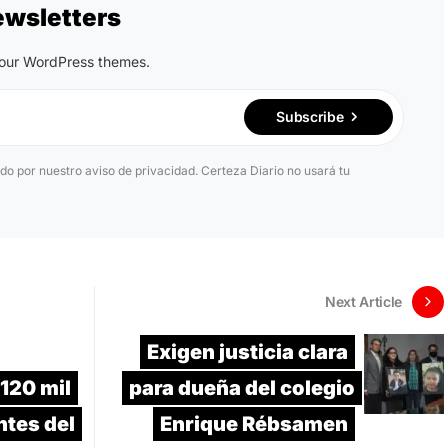
ewsletters
n our WordPress themes.
Subscribe
ido por nuestro aviso de privacidad. Certeza Diario no usará tu
Next Article
Exigen justicia clara
 120 mil
para dueña del colegio
ntes del
Enrique Rébsamen