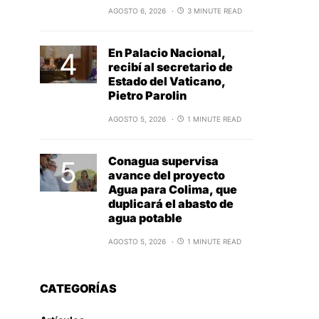
AGOSTO 6, 2026
3 MINUTE READ
En Palacio Nacional,
recibí al secretario de
Estado del Vaticano,
Pietro Parolin
AGOSTO 5, 2026
1 MINUTE READ
Conagua supervisa
avance del proyecto
Agua para Colima, que
duplicará el abasto de
agua potable
AGOSTO 5, 2026
1 MINUTE READ
CATEGORÍAS