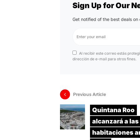
Sign Up for Our N
Get notified of the best deals o
Al recibir este correo estás proteg
dirección de e-mail para otros fines.
Previous Article
Quintana Roo
alcanzará a las
habitaciones a