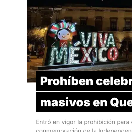
Prohíben celebr
masivos en Que
Entró en vigor la prohibición par
conmemoración de la Independen