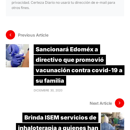
privacidad. Certeza Diario no usará tu dirección de e-mail para
otros fines.
Previous Article
Sancionará Edoméx a
directivo que promovió
vacunación contra covid-19 a
su familia
DICIEMBRE 30, 2020
Next Article
Brinda ISEM servicios de
inhaloterapia a quienes han