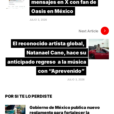
mensajes en X con fan de
Oasis en México
JULIO 3, 2026
Next Article
El reconocido artista global,
Natanael Cano, hace su
anticipado regreso a la música
con “Aprevenido”
JULIO 3, 2026
POR SI TE LO PERDISTE
Gobierno de México publica nuevo
reglamento para fortalecer la