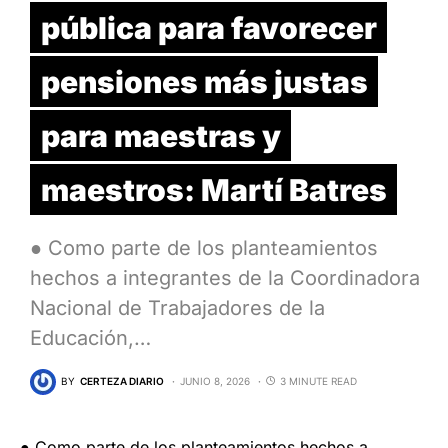
pública para favorecer
pensiones más justas
para maestras y
maestros: Martí Batres
● Como parte de los planteamientos
hechos a integrantes de la Coordinadora
Nacional de Trabajadores de la
Educación,…
BY
CERTEZA DIARIO
JUNIO 8, 2026
3 MINUTE READ
● Como parte de los planteamientos hechos a