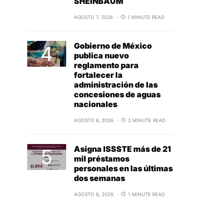
SHEINBAUM
AGOSTO 7, 2026
1 MINUTE READ
Gobierno de México
publica nuevo
reglamento para
fortalecer la
administración de las
concesiones de aguas
nacionales
AGOSTO 6, 2026
2 MINUTE READ
Asigna ISSSTE más de 21
mil préstamos
personales en las últimas
dos semanas
AGOSTO 6, 2026
1 MINUTE READ