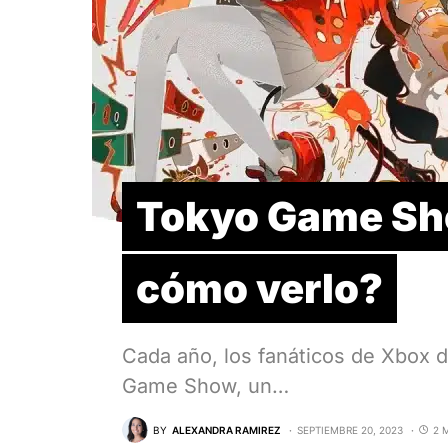
Tokyo Game Sh
cómo verlo?
Cada año, los fanáticos de Xbox 
Game Show, un…
BY
ALEXANDRA RAMIREZ
SEPTIEMBRE 20, 2023
2 