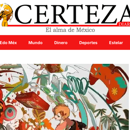
Edo Méx
Mundo
Dinero
Deportes
Estelar