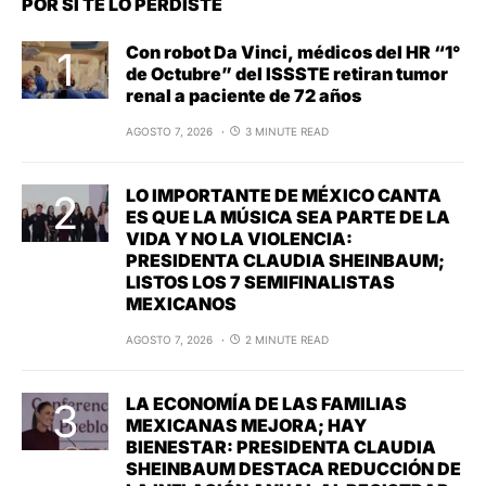
POR SI TE LO PERDISTE
Con robot Da Vinci, médicos del HR “1°
de Octubre” del ISSSTE retiran tumor
renal a paciente de 72 años
AGOSTO 7, 2026
3 MINUTE READ
LO IMPORTANTE DE MÉXICO CANTA
ES QUE LA MÚSICA SEA PARTE DE LA
VIDA Y NO LA VIOLENCIA:
PRESIDENTA CLAUDIA SHEINBAUM;
LISTOS LOS 7 SEMIFINALISTAS
MEXICANOS
AGOSTO 7, 2026
2 MINUTE READ
LA ECONOMÍA DE LAS FAMILIAS
MEXICANAS MEJORA; HAY
BIENESTAR: PRESIDENTA CLAUDIA
SHEINBAUM DESTACA REDUCCIÓN DE