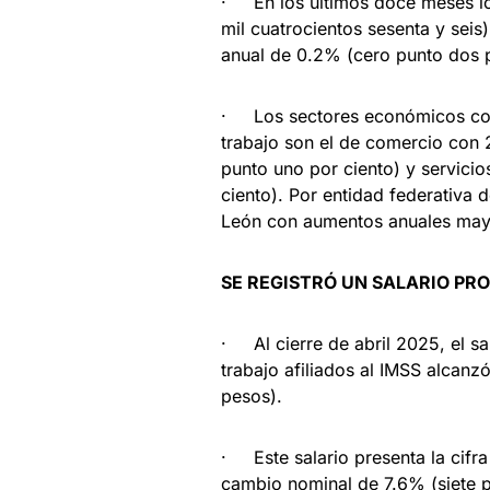
· En los últimos doce meses los
mil cuatrocientos sesenta y seis
anual de 0.2% (cero punto dos p
· Los sectores económicos con
trabajo son el de comercio con 
punto uno por ciento) y servici
ciento). Por entidad federativa
León con aumentos anuales mayo
SE REGISTRÓ UN SALARIO PRO
· Al cierre de abril 2025, el s
trabajo afiliados al IMSS alcanz
pesos).
· Este salario presenta la cifra
cambio nominal de 7.6% (siete pu