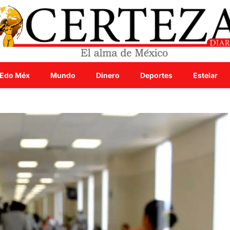
Edo Méx
Mundo
Dinero
Deportes
Estelar