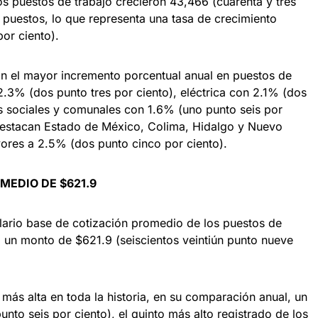
 puestos de trabajo crecieron 43,466 (cuarenta y tres
) puestos, lo que representa una tasa de crecimiento
or ciento).
 el mayor incremento porcentual anual en puestos de
2.3% (dos punto tres por ciento), eléctrica con 2.1% (dos
os sociales y comunales con 1.6% (uno punto seis por
 destacan Estado de México, Colima, Hidalgo y Nuevo
res a 2.5% (dos punto cinco por ciento).
MEDIO DE $621.9
alario base de cotización promedio de los puestos de
ó un monto de $621.9 (seiscientos veintiún punto nueve
 más alta en toda la historia, en su comparación anual, un
nto seis por ciento), el quinto más alto registrado de los