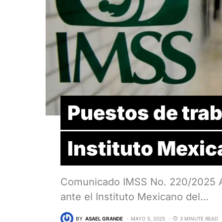
Puestos de traba
Instituto Mexic
Comunicado IMSS No. 220/2025 Al 
ante el Instituto Mexicano del…
BY
ASAEL GRANDE
MAYO 5, 2025
3 MINUTE READ