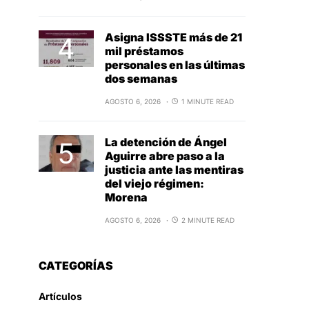
Asigna ISSSTE más de 21
mil préstamos
personales en las últimas
dos semanas
AGOSTO 6, 2026
1 MINUTE READ
La detención de Ángel
Aguirre abre paso a la
justicia ante las mentiras
del viejo régimen:
Morena
AGOSTO 6, 2026
2 MINUTE READ
CATEGORÍAS
Artículos