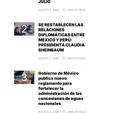
JULIO
AGOSTO 7, 2026
2 MINUTE READ
SE RESTABLECEN LAS
RELACIONES
DIPLOMÁTICAS ENTRE
MÉXICO Y PERÚ:
PRESIDENTA CLAUDIA
SHEINBAUM
AGOSTO 7, 2026
1 MINUTE READ
Gobierno de México
publica nuevo
reglamento para
fortalecer la
administración de las
concesiones de aguas
nacionales
AGOSTO 6, 2026
2 MINUTE READ