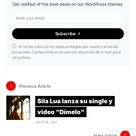
Get notified of the best deals on our WordPress themes.
Subscribe
Al recibir este correo estás protegido por nuestro aviso de
privacidad. Certeza Diario no usará tu dirección de e-mail para
otros fines.
Previous Article
Sila Lua lanza su single y
video "Dímelo"
JULIO 28, 2021
Next Article