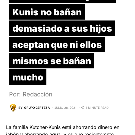
Kunis no bañan
demasiado a sus hijos
aceptan que ni ellos
mismos se bañan
mucho
Por: Redacción
BY
GRUPO CERTEZA
JULIO 28, 2021
1 MINUTE READ
La familia Kutcher-Kunis está ahorrando dinero en
jabón y ahorrando agua, y es que recientemnte