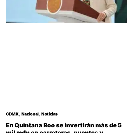
CDMX
Nacional
Noticias
En Quintana Roo se invertirán más de 5
mil mdp en carreteras, puentes y