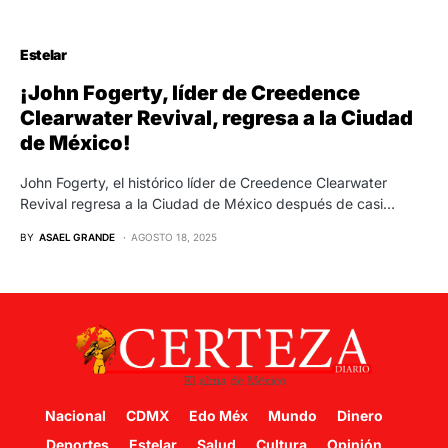
Estelar
¡John Fogerty, líder de Creedence
Clearwater Revival, regresa a la Ciudad
de México!
John Fogerty, el histórico líder de Creedence Clearwater
Revival regresa a la Ciudad de México después de casi…
BY
ASAEL GRANDE
AGOSTO 18, 2025
Nacional
CDMX
Edo Méx
Mundo
Dinero
Deportes
Estelar
Salud
Cultura
Opinión