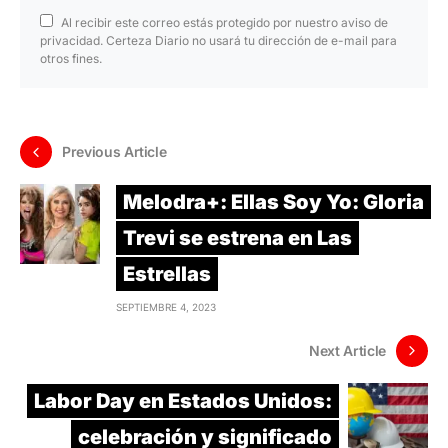
Al recibir este correo estás protegido por nuestro aviso de
privacidad. Certeza Diario no usará tu dirección de e-mail para
otros fines.
Previous Article
Melodra+: Ellas Soy Yo: Gloria
Trevi se estrena en Las
Estrellas
SEPTIEMBRE 4, 2023
Next Article
Labor Day en Estados Unidos:
celebración y significado