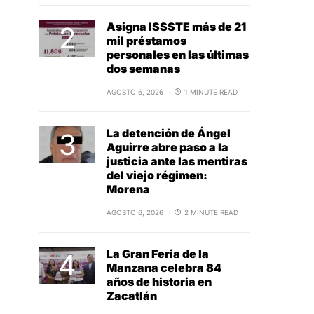
Asigna ISSSTE más de 21
mil préstamos
personales en las últimas
dos semanas
AGOSTO 6, 2026
1 MINUTE READ
La detención de Ángel
Aguirre abre paso a la
justicia ante las mentiras
del viejo régimen:
Morena
AGOSTO 6, 2026
2 MINUTE READ
La Gran Feria de la
Manzana celebra 84
años de historia en
Zacatlán