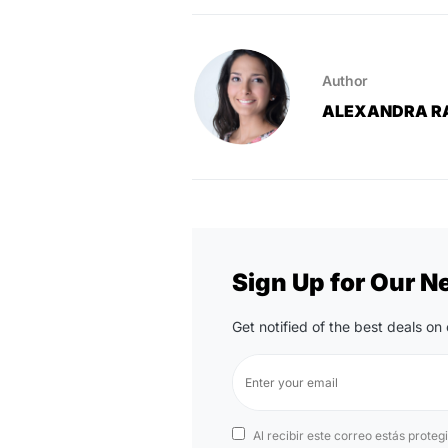
Author
ALEXANDRA R
Sign Up for Our N
Get notified of the best deals o
Al recibir este correo estás proteg