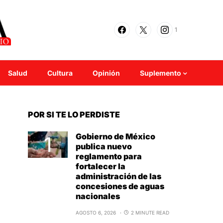
1
Salud
Cultura
Opinión
Suplemento
POR SI TE LO PERDISTE
Gobierno de México
publica nuevo
reglamento para
fortalecer la
administración de las
concesiones de aguas
nacionales
AGOSTO 6, 2026
2 MINUTE READ