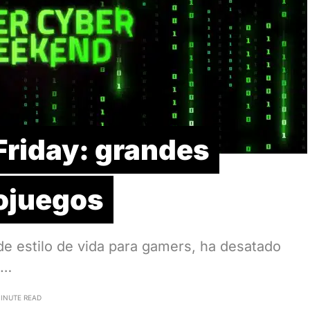
Friday: grandes
eojuegos
de estilo de vida para gamers, ha desatado
s…
MINUTE READ