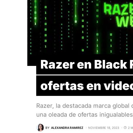
Razer en Black 
ofertas en vid
Razer, la destacada marca global 
una oleada de ofertas inigualable
BY
ALEXANDRA RAMIREZ
NOVIEMBRE 18, 2023
2 