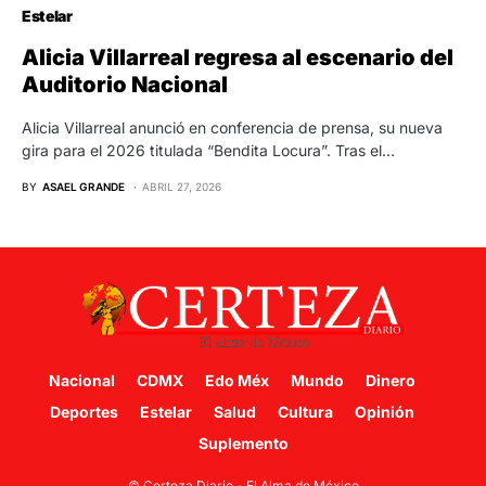
Estelar
Alicia Villarreal regresa al escenario del
Auditorio Nacional
Alicia Villarreal anunció en conferencia de prensa, su nueva
gira para el 2026 titulada “Bendita Locura”. Tras el…
BY
ASAEL GRANDE
ABRIL 27, 2026
Nacional
CDMX
Edo Méx
Mundo
Dinero
Deportes
Estelar
Salud
Cultura
Opinión
Suplemento
© Certeza Diario - El Alma de México