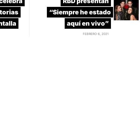
celebra
RBD presentan
torias
“Siempre he estado
ntalla
aquí en vivo”
FEBRERO 6, 2021