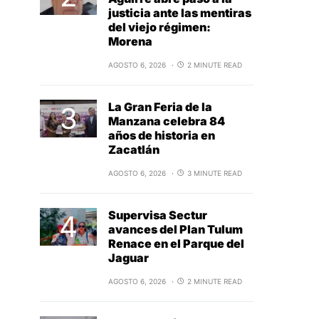
justicia ante las mentiras
del viejo régimen:
Morena
AGOSTO 6, 2026
2 MINUTE READ
La Gran Feria de la
Manzana celebra 84
años de historia en
Zacatlán
AGOSTO 6, 2026
3 MINUTE READ
Supervisa Sectur
avances del Plan Tulum
Renace en el Parque del
Jaguar
AGOSTO 6, 2026
2 MINUTE READ