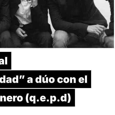
al
dad” a dúo con el
ero (q.e.p.d)