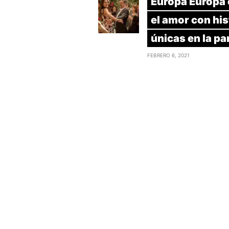
Europa Europa 
el amor con his
únicas en la pa
FEBRERO 6, 2021