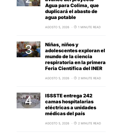
Agua para Colima, que
duplicará el abasto de
agua potable
AGOSTO 5, 2026
1 MINUTE READ
Niñas, niños y
adolescentes exploran el
mundo de la ciencia
respiratoria en la primera
Feria Científica del INER
AGOSTO 5, 2026
2 MINUTE READ
ISSSTE entrega 242
camas hospitalarias
eléctricas a unidades
médicas del país
AGOSTO 5, 2026
2 MINUTE READ