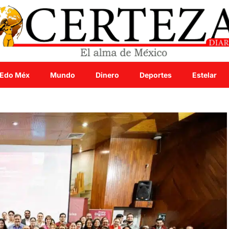
Edo Méx
Mundo
Dinero
Deportes
Estelar