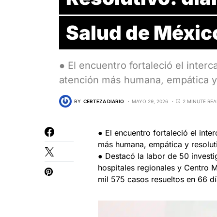
Salud de Méxic
● El encuentro fortaleció el inter
atención más humana, empática y
BY
CERTEZA DIARIO
MAYO 29, 2026
2 MINUTE RE
● El encuentro fortaleció el int
más humana, empática y resoluti
● Destacó la labor de 50 invest
hospitales regionales y Centro 
mil 575 casos resueltos en 66 dí