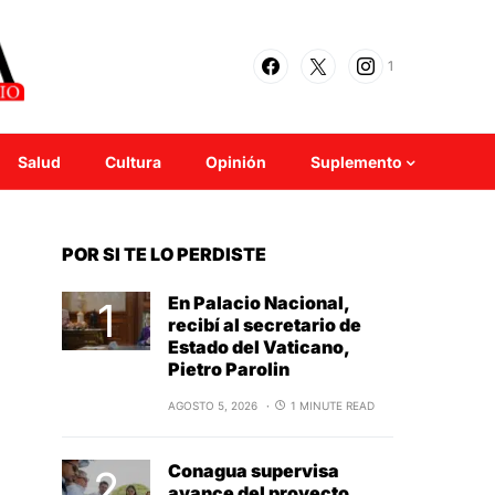
1
Salud
Cultura
Opinión
Suplemento
POR SI TE LO PERDISTE
En Palacio Nacional,
recibí al secretario de
Estado del Vaticano,
Pietro Parolin
AGOSTO 5, 2026
1 MINUTE READ
Conagua supervisa
avance del proyecto