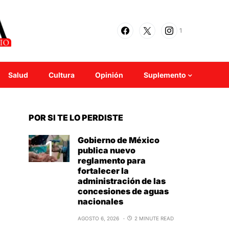
1
Salud
Cultura
Opinión
Suplemento
POR SI TE LO PERDISTE
Gobierno de México
publica nuevo
reglamento para
fortalecer la
administración de las
concesiones de aguas
nacionales
AGOSTO 6, 2026
2 MINUTE READ