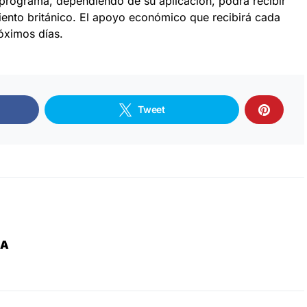
l programa, dependiendo de su aplicación, podrá recibir
ento británico. El apoyo económico que recibirá cada
óximos días.
Tweet
ZA