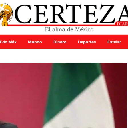
Edo Méx
Mundo
Dinero
Deportes
Estelar