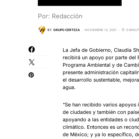
Por: Redacción
BY
GRUPO CERTEZA
NOVIEMBRE 13, 2021
3 MINUT
La Jefa de Gobierno, Claudia S
recibirá un apoyo por parte del
Programa Ambiental y de Cambi
presente administración capitali
el desarrollo sustentable, mejor
agua.
“Se han recibido varios apoyos i
de ciudades y también con paíse
apoyando a las entidades o ciu
climático. Entonces es un reco
de México; y ya lo específico, d