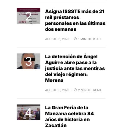
Asigna ISSSTE más de 21
mil préstamos
personales en las últimas
dos semanas
AGOSTO 6, 2026
1 MINUTE READ
La detención de Ángel
Aguirre abre paso a la
justicia ante las mentiras
del viejo régimen:
Morena
AGOSTO 6, 2026
2 MINUTE READ
La Gran Feria de la
Manzana celebra 84
años de historia en
Zacatlán