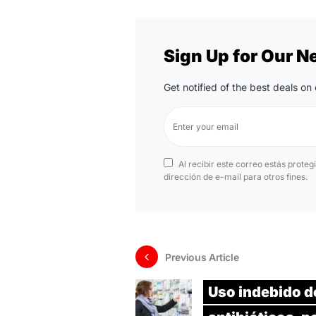
Sign Up for Our N
Get notified of the best deals o
Al recibir este correo estás proteg
dirección de e-mail para otros fines.
Previous Article
Uso indebido d