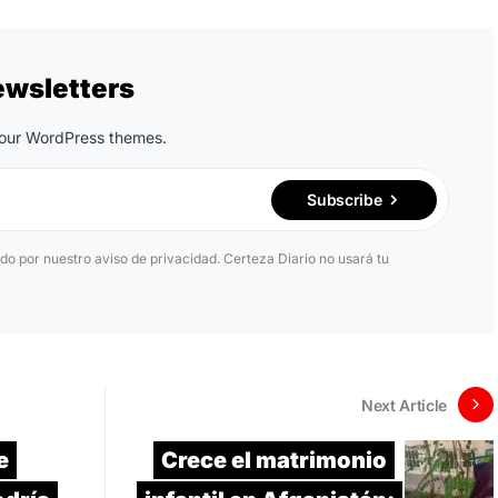
ewsletters
n our WordPress themes.
Subscribe
ido por nuestro aviso de privacidad. Certeza Diario no usará tu
Next Article
e
Crece el matrimonio