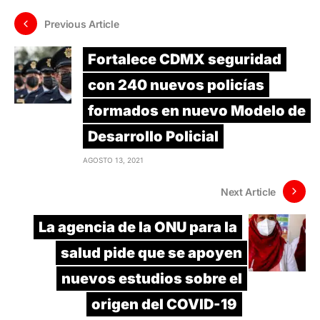
Previous Article
Fortalece CDMX seguridad
con 240 nuevos policías
formados en nuevo Modelo de
Desarrollo Policial
AGOSTO 13, 2021
Next Article
La agencia de la ONU para la
salud pide que se apoyen
nuevos estudios sobre el
origen del COVID-19