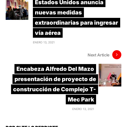
Estados Unidos anuncia
nuevas medidas
extraordinarias para ingresar
vía aérea
ENERO 13, 2021
Next Article
Encabeza Alfredo Del Mazo
presentación de proyecto de
construcción de Complejo T-
Mec Park
ENERO 13, 2021