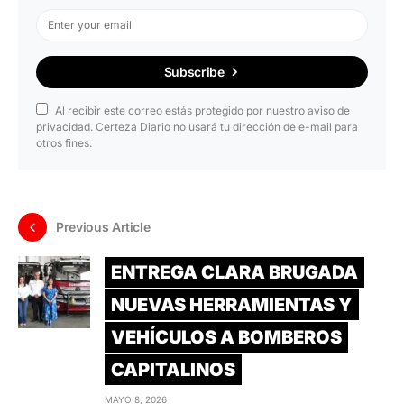
Subscribe
Al recibir este correo estás protegido por nuestro aviso de
privacidad. Certeza Diario no usará tu dirección de e-mail para
otros fines.
Previous Article
ENTREGA CLARA BRUGADA
NUEVAS HERRAMIENTAS Y
VEHÍCULOS A BOMBEROS
CAPITALINOS
MAYO 8, 2026