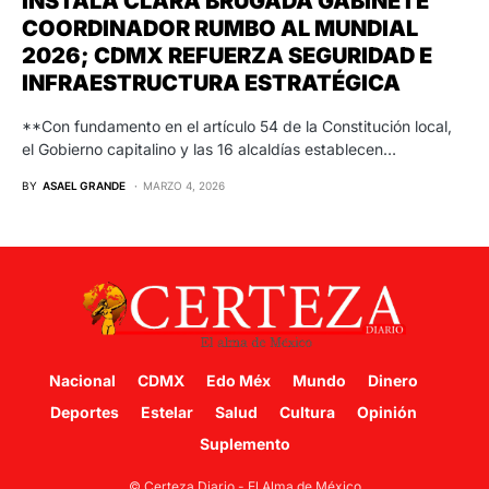
INSTALA CLARA BRUGADA GABINETE
COORDINADOR RUMBO AL MUNDIAL
2026; CDMX REFUERZA SEGURIDAD E
INFRAESTRUCTURA ESTRATÉGICA
**Con fundamento en el artículo 54 de la Constitución local,
el Gobierno capitalino y las 16 alcaldías establecen…
BY
ASAEL GRANDE
MARZO 4, 2026
Nacional
CDMX
Edo Méx
Mundo
Dinero
Deportes
Estelar
Salud
Cultura
Opinión
Suplemento
© Certeza Diario - El Alma de México