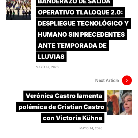
BANDERAZO DE SALIDA
OPERATIVO TLALOQUE 2.0:
DESPLIEGUE TECNOLÓGICO Y
HUMANO SIN PRECEDENTES
ANTE TEMPORADA DE
LLUVIAS
MAYO 14, 2026
Next Article
Verónica Castro lamenta
polémica de Cristian Castro
con Victoria Kühne
MAYO 14, 2026