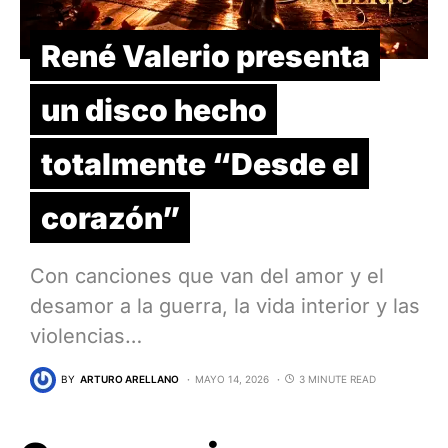
René Valerio presenta
un disco hecho
totalmente “Desde el
corazón”
Con canciones que van del amor y el
desamor a la guerra, la vida interior y las
violencias…
BY
ARTURO ARELLANO
MAYO 14, 2026
3 MINUTE READ