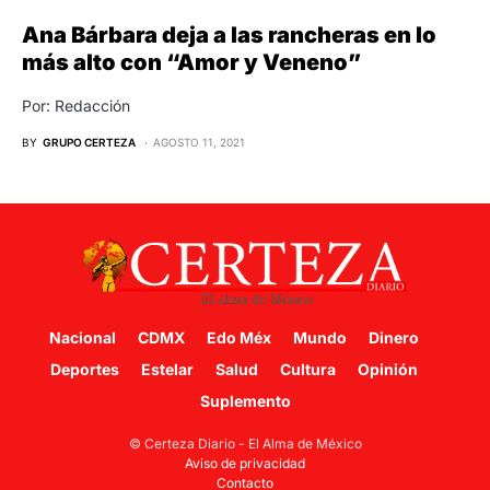
Ana Bárbara deja a las rancheras en lo
más alto con “Amor y Veneno”
Por: Redacción
BY
GRUPO CERTEZA
AGOSTO 11, 2021
Nacional
CDMX
Edo Méx
Mundo
Dinero
Deportes
Estelar
Salud
Cultura
Opinión
Suplemento
© Certeza Diario - El Alma de México
Aviso de privacidad
Contacto