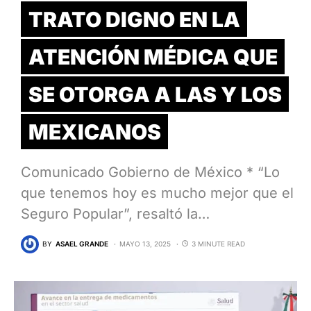
TRATO DIGNO EN LA
ATENCIÓN MÉDICA QUE
SE OTORGA A LAS Y LOS
MEXICANOS
Comunicado Gobierno de México * “Lo
que tenemos hoy es mucho mejor que el
Seguro Popular”, resaltó la…
BY
ASAEL GRANDE
MAYO 13, 2025
3 MINUTE READ