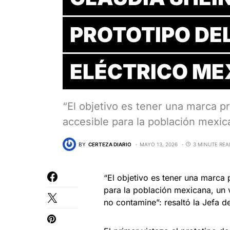
PROTOTIPO DE
ELÉCTRICO ME
“El objetivo es tener una marca p
accesible para la población mexi
BY
CERTEZA DIARIO
MAYO 13, 2026
3 MINUTE REA
“El objetivo es tener una marca 
para la población mexicana, un 
no contamine”: resaltó la Jefa de