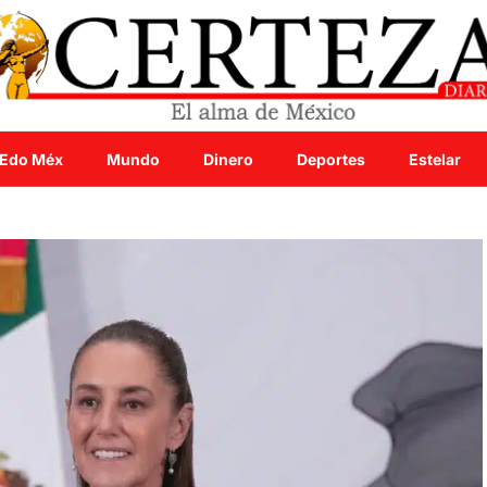
Edo Méx
Mundo
Dinero
Deportes
Estelar