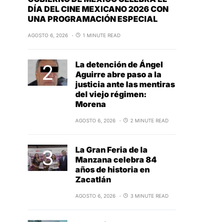
DÍA DEL CINE MEXICANO 2026 CON
UNA PROGRAMACIÓN ESPECIAL
AGOSTO 6, 2026
1 MINUTE READ
La detención de Ángel
Aguirre abre paso a la
justicia ante las mentiras
del viejo régimen:
Morena
AGOSTO 6, 2026
2 MINUTE READ
La Gran Feria de la
Manzana celebra 84
años de historia en
Zacatlán
AGOSTO 6, 2026
3 MINUTE READ