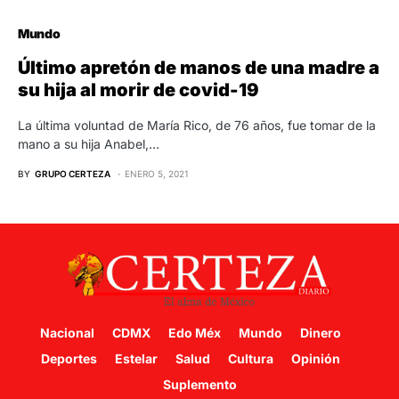
Mundo
Último apretón de manos de una madre a
su hija al morir de covid-19
La última voluntad de María Rico, de 76 años, fue tomar de la
mano a su hija Anabel,…
BY
GRUPO CERTEZA
ENERO 5, 2021
Nacional
CDMX
Edo Méx
Mundo
Dinero
Deportes
Estelar
Salud
Cultura
Opinión
Suplemento