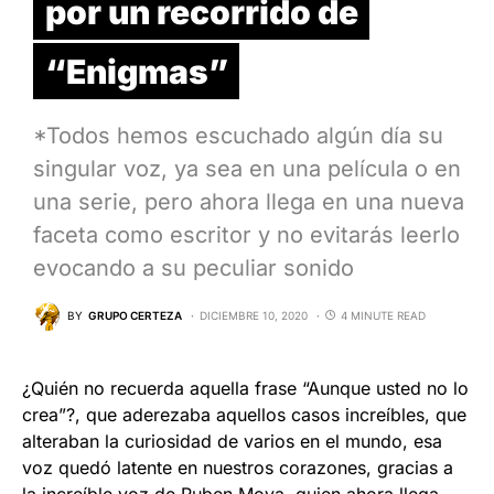
por un recorrido de
“Enigmas”
*Todos hemos escuchado algún día su
singular voz, ya sea en una película o en
una serie, pero ahora llega en una nueva
faceta como escritor y no evitarás leerlo
evocando a su peculiar sonido
BY
GRUPO CERTEZA
DICIEMBRE 10, 2020
4 MINUTE READ
¿Quién no recuerda aquella frase “Aunque usted no lo
crea”?, que aderezaba aquellos casos increíbles, que
alteraban la curiosidad de varios en el mundo, esa
voz quedó latente en nuestros corazones, gracias a
la increíble voz de
Ruben Moya
, quien ahora llega