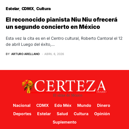
Estelar
CDMX
Cultura
El reconocido pianista Niu Niu ofrecerá
un segundo concierto en México
Esta vez la cita es en el Centro cultural, Roberto Cantoral el 12
de abril Luego del éxito,…
BY
ARTURO ARELLANO
ABRIL 6, 2026
Nacional
CDMX
Edo Méx
Mundo
Dinero
Deportes
Estelar
Salud
Cultura
Opinión
Suplemento