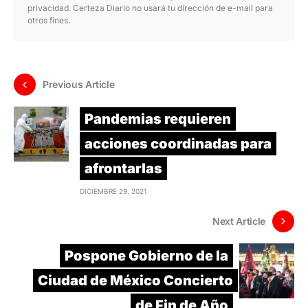
privacidad. Certeza Diario no usará tu dirección de e-mail para
otros fines.
Previous Article
Pandemias requieren
acciones coordinadas para
afrontarlas
DICIEMBRE 29, 2021
Next Article
Pospone Gobierno de la
Ciudad de México Concierto
de Fin de Año