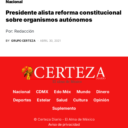
Nacional
Presidente alista reforma constitucional
sobre organismos autónomos
Por: Redacción
BY
GRUPO CERTEZA
ABRIL 30, 2021
Nacional
CDMX
Edo Méx
Mundo
Dinero
Deportes
Estelar
Salud
Cultura
Opinión
Suplemento
© Certeza Diario - El Alma de México
Aviso de privacidad