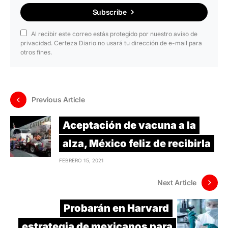
Subscribe
Al recibir este correo estás protegido por nuestro aviso de
privacidad. Certeza Diario no usará tu dirección de e-mail para
otros fines.
Previous Article
Aceptación de vacuna a la
alza, México feliz de recibirla
FEBRERO 15, 2021
Next Article
Probarán en Harvard
estrategia de mexicanos para