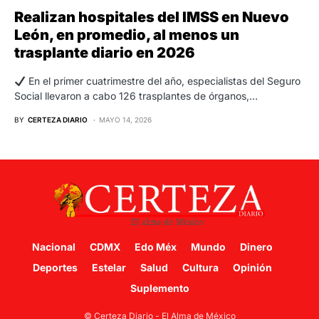
Realizan hospitales del IMSS en Nuevo
León, en promedio, al menos un
trasplante diario en 2026
En el primer cuatrimestre del año, especialistas del Seguro
Social llevaron a cabo 126 trasplantes de órganos,…
BY
CERTEZA DIARIO
MAYO 14, 2026
Nacional
CDMX
Edo Méx
Mundo
Dinero
Deportes
Estelar
Salud
Cultura
Opinión
Suplemento
© Certeza Diario - El Alma de México