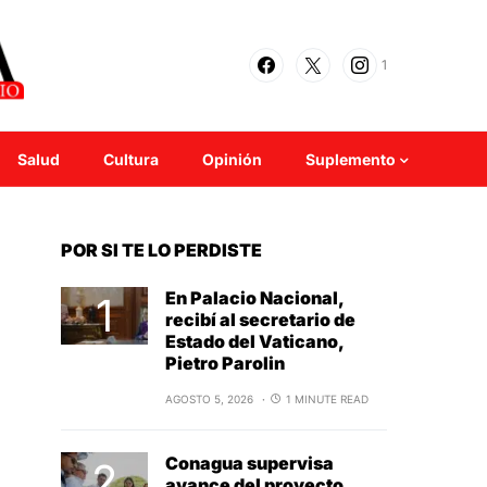
1
Salud
Cultura
Opinión
Suplemento
POR SI TE LO PERDISTE
En Palacio Nacional,
recibí al secretario de
Estado del Vaticano,
Pietro Parolin
AGOSTO 5, 2026
1 MINUTE READ
Conagua supervisa
avance del proyecto