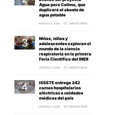
Agua para Colima, que
duplicará el abasto de
agua potable
AGOSTO 5, 2026
1 MINUTE READ
Niñas, niños y
adolescentes exploran el
mundo de la ciencia
respiratoria en la primera
Feria Científica del INER
AGOSTO 5, 2026
2 MINUTE READ
ISSSTE entrega 242
camas hospitalarias
eléctricas a unidades
médicas del país
AGOSTO 5, 2026
2 MINUTE READ