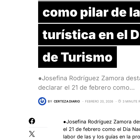
como pilar de l
turística en el 
de Turismo
●Josefina Rodríguez Zamora desta
declarar el 21 de febrero como…
BY
CERTEZA DIARIO
FEBRERO 20, 2026
3 MINUTE 
●Josefina Rodríguez Zamora dest
el 21 de febrero como el Día Na
labor de las y los guías en la pr