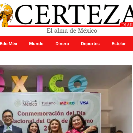
Edo Méx
Mundo
Dinero
Deportes
Estelar