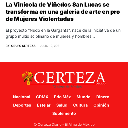
La Vinícola de Viñedos San Lucas se
transforma en una galería de arte en pro
de Mujeres Violentadas
El proyecto “Nudo en la Garganta“, nace de la iniciativa de un
grupo multidisciplinario de mujeres y hombres…
BY
GRUPO CERTEZA
JULIO 12, 2021
Nacional
CDMX
Edo Méx
Mundo
Dinero
Deportes
Estelar
Salud
Cultura
Opinión
Suplemento
© Certeza Diario - El Alma de México