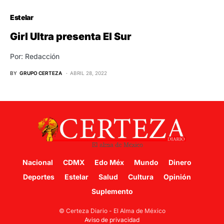
Estelar
Girl Ultra presenta El Sur
Por: Redacción
BY
GRUPO CERTEZA
ABRIL 28, 2022
Nacional
CDMX
Edo Méx
Mundo
Dinero
Deportes
Estelar
Salud
Cultura
Opinión
Suplemento
© Certeza Diario - El Alma de México
Aviso de privacidad