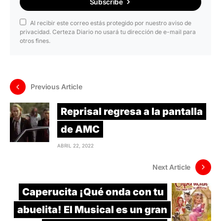
Subscribe
Al recibir este correo estás protegido por nuestro aviso de
privacidad. Certeza Diario no usará tu dirección de e-mail para
otros fines.
Previous Article
Reprisal regresa a la pantalla
de AMC
ABRIL 22, 2022
Next Article
Caperucita ¡Qué onda con tu
abuelita! El Musical es un gran