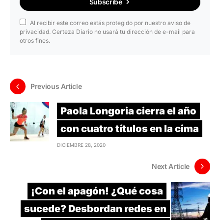
Subscribe
Al recibir este correo estás protegido por nuestro aviso de
privacidad. Certeza Diario no usará tu dirección de e-mail para
otros fines.
Previous Article
Paola Longoria cierra el año
con cuatro títulos en la cima
DICIEMBRE 28, 2020
Next Article
¡Con el apagón! ¿Qué cosa
sucede? Desbordan redes en