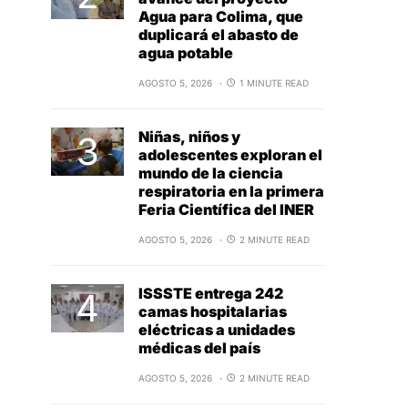
Agua para Colima, que
duplicará el abasto de
agua potable
AGOSTO 5, 2026
1 MINUTE READ
Niñas, niños y
adolescentes exploran el
mundo de la ciencia
respiratoria en la primera
Feria Científica del INER
AGOSTO 5, 2026
2 MINUTE READ
ISSSTE entrega 242
camas hospitalarias
eléctricas a unidades
médicas del país
AGOSTO 5, 2026
2 MINUTE READ