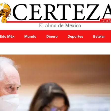
Edo Méx
Mundo
Dinero
Deportes
Estelar