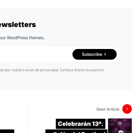
ewsletters
n our WordPress themes.
Subscribe
ido por nuestro aviso de privacidad. Certeza Diario no usará tu
Next Article
Celebrarán 13ª.