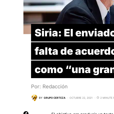
Siria: El enviad
falta de acuerd
como “una gra
Por: Redacción
BY
GRUPO CERTEZA
OCTUBRE 22, 2021
2 MINUTE 