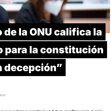
o de la ONU califica la
o para la constitución
n decepción”
READ