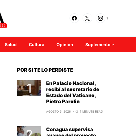
1
Salud
Cultura
Opinión
Suplemento
POR SI TE LO PERDISTE
En Palacio Nacional,
recibí al secretario de
Estado del Vaticano,
Pietro Parolin
AGOSTO 5, 2026
1 MINUTE READ
Conagua supervisa
avance del proyecto