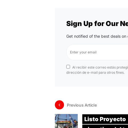
Sign Up for Our N
Get notified of the best deals o
Al recibir este correo estás proteg
dirección de e-mail para otros fines.
Previous Article
Listo Proyecto