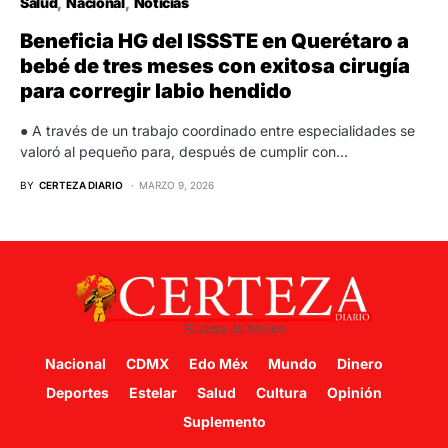
Salud
Nacional
Noticias
Beneficia HG del ISSSTE en Querétaro a
bebé de tres meses con exitosa cirugía
para corregir labio hendido
● A través de un trabajo coordinado entre especialidades se
valoró al pequeño para, después de cumplir con…
BY
CERTEZA DIARIO
MARZO 9, 2026
Nacional
CDMX
Edo Méx
Mundo
Dinero
Deportes
Estelar
Salud
Cultura
Opinión
Suplemento