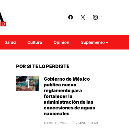
1
Salud
Cultura
Opinión
Suplemento
POR SI TE LO PERDISTE
Gobierno de México
publica nuevo
reglamento para
fortalecer la
administración de las
concesiones de aguas
nacionales
AGOSTO 6, 2026
2 MINUTE READ