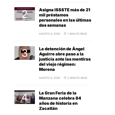
Asigna ISSSTE más de 21
mil préstamos
personales en las últimas
dos semanas
AGOSTO 6, 2026
1 MINUTE READ
La detención de Ángel
Aguirre abre paso a la
justicia ante las mentiras
del viejo régimen:
Morena
AGOSTO 6, 2026
2 MINUTE READ
La Gran Feria de la
Manzana celebra 84
años de historia en
Zacatlán