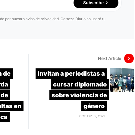
Subscribe
ido por nuestro aviso de privacidad. Certeza Diario no usará tu
Next Article
n de
Invitan a periodistas a
rda
cursar diplomado
 de
sobre violencia de
ltas en
género
ica
OCTUBRE 5, 2021