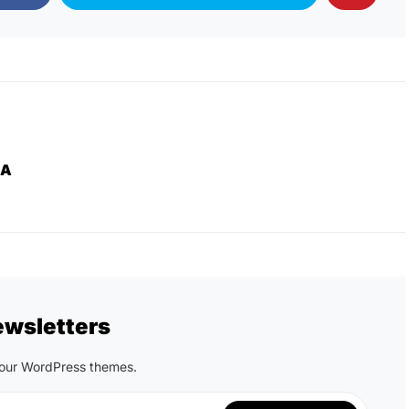
ZA
ewsletters
n our WordPress themes.