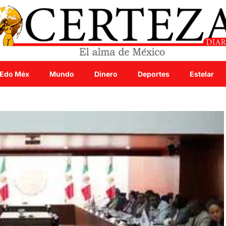
Edo Méx
Mundo
Dinero
Deportes
Estelar