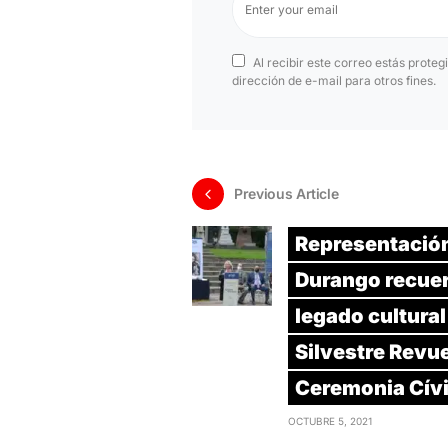
Al recibir este correo estás proteg
dirección de e-mail para otros fines.
Previous Article
Representació
Durango recue
legado cultural
Silvestre Revue
Ceremonia Cív
OCTUBRE 5, 2021