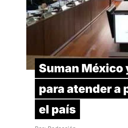
Suman México y
para atender a 
el país