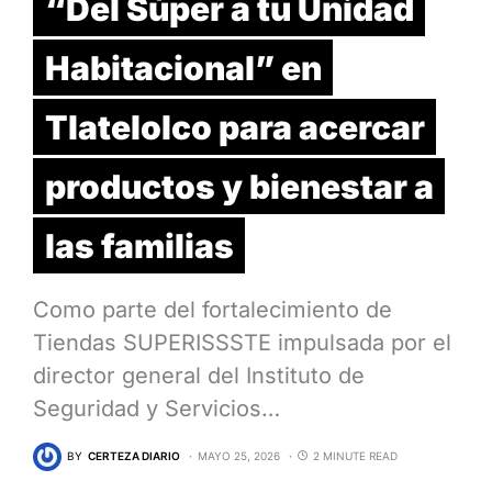
“Del Súper a tu Unidad
Habitacional” en
Tlatelolco para acercar
productos y bienestar a
las familias
Como parte del fortalecimiento de
Tiendas SUPERISSSTE impulsada por el
director general del Instituto de
Seguridad y Servicios…
BY
CERTEZA DIARIO
MAYO 25, 2026
2 MINUTE READ