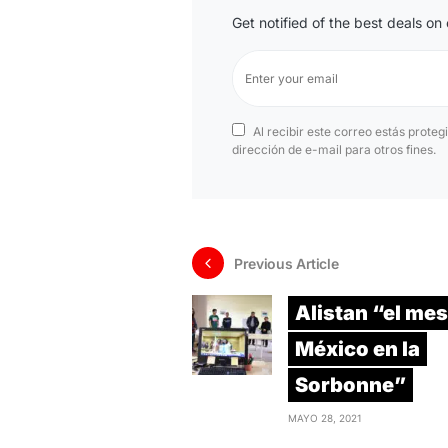
Get notified of the best deals o
Al recibir este correo estás proteg
dirección de e-mail para otros fines.
Previous Article
Alistan “el mes
México en la
Sorbonne”
MAYO 28, 2021