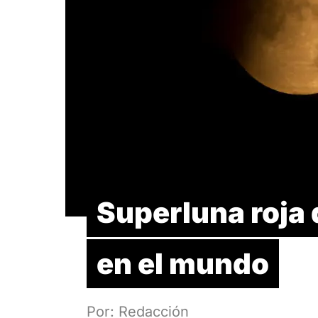
Superluna roja 
en el mundo
Por: Redacción