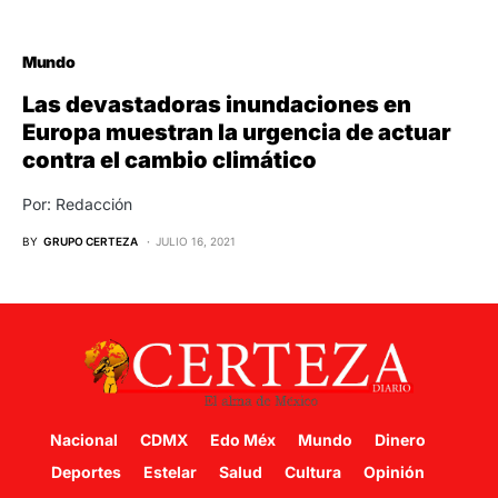
Mundo
Las devastadoras inundaciones en
Europa muestran la urgencia de actuar
contra el cambio climático
Por: Redacción
BY
GRUPO CERTEZA
JULIO 16, 2021
Nacional
CDMX
Edo Méx
Mundo
Dinero
Deportes
Estelar
Salud
Cultura
Opinión