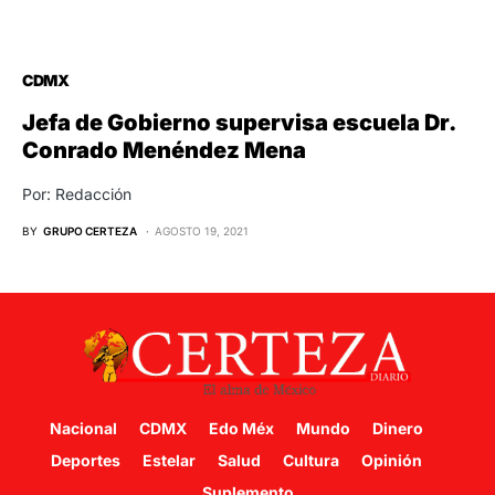
CDMX
Jefa de Gobierno supervisa escuela Dr.
Conrado Menéndez Mena
Por: Redacción
BY
GRUPO CERTEZA
AGOSTO 19, 2021
Nacional
CDMX
Edo Méx
Mundo
Dinero
Deportes
Estelar
Salud
Cultura
Opinión
Suplemento