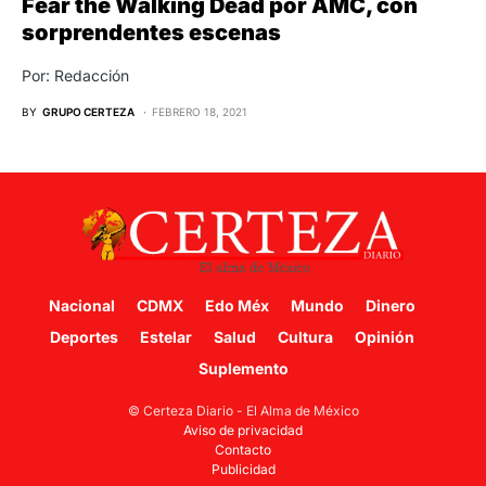
Fear the Walking Dead por AMC, con
sorprendentes escenas
Por: Redacción
BY
GRUPO CERTEZA
FEBRERO 18, 2021
Nacional
CDMX
Edo Méx
Mundo
Dinero
Deportes
Estelar
Salud
Cultura
Opinión
Suplemento
© Certeza Diario - El Alma de México
Aviso de privacidad
Contacto
Publicidad