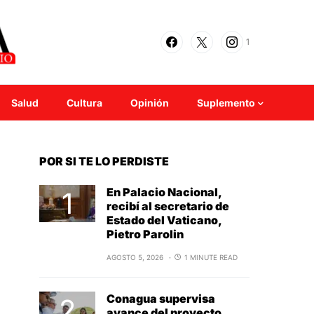
1
Salud
Cultura
Opinión
Suplemento
POR SI TE LO PERDISTE
En Palacio Nacional,
recibí al secretario de
Estado del Vaticano,
Pietro Parolin
AGOSTO 5, 2026
1 MINUTE READ
Conagua supervisa
avance del proyecto