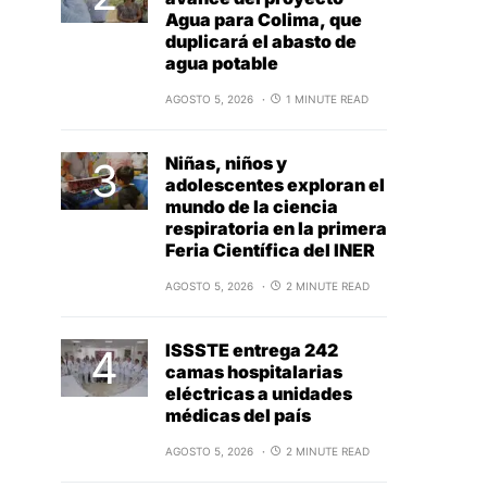
Agua para Colima, que
duplicará el abasto de
agua potable
AGOSTO 5, 2026
1 MINUTE READ
Niñas, niños y
adolescentes exploran el
mundo de la ciencia
respiratoria en la primera
Feria Científica del INER
AGOSTO 5, 2026
2 MINUTE READ
ISSSTE entrega 242
camas hospitalarias
eléctricas a unidades
médicas del país
AGOSTO 5, 2026
2 MINUTE READ