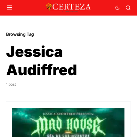
Browsing Tag
Jessica
Audiffred
1 post