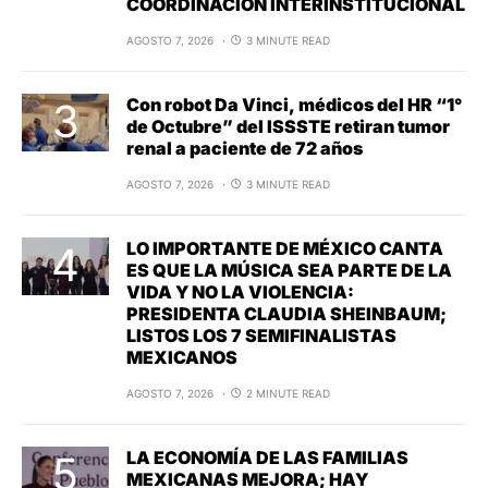
COORDINACIÓN INTERINSTITUCIONAL
AGOSTO 7, 2026
3 MINUTE READ
Con robot Da Vinci, médicos del HR “1°
de Octubre” del ISSSTE retiran tumor
renal a paciente de 72 años
AGOSTO 7, 2026
3 MINUTE READ
LO IMPORTANTE DE MÉXICO CANTA
ES QUE LA MÚSICA SEA PARTE DE LA
VIDA Y NO LA VIOLENCIA:
PRESIDENTA CLAUDIA SHEINBAUM;
LISTOS LOS 7 SEMIFINALISTAS
MEXICANOS
AGOSTO 7, 2026
2 MINUTE READ
LA ECONOMÍA DE LAS FAMILIAS
MEXICANAS MEJORA; HAY