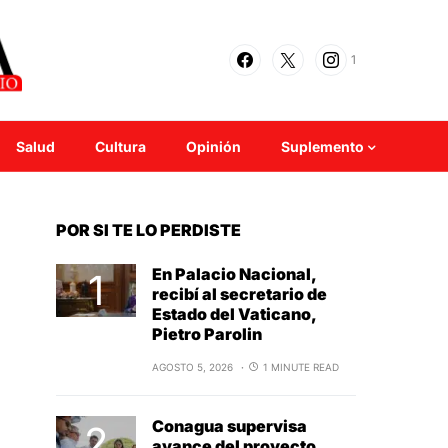
1
Salud
Cultura
Opinión
Suplemento
POR SI TE LO PERDISTE
En Palacio Nacional,
recibí al secretario de
Estado del Vaticano,
Pietro Parolin
AGOSTO 5, 2026
1 MINUTE READ
Conagua supervisa
avance del proyecto