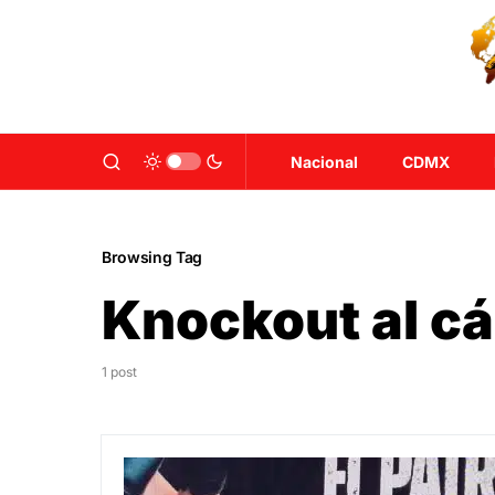
Nacional
CDMX
Browsing Tag
Knockout al c
1 post