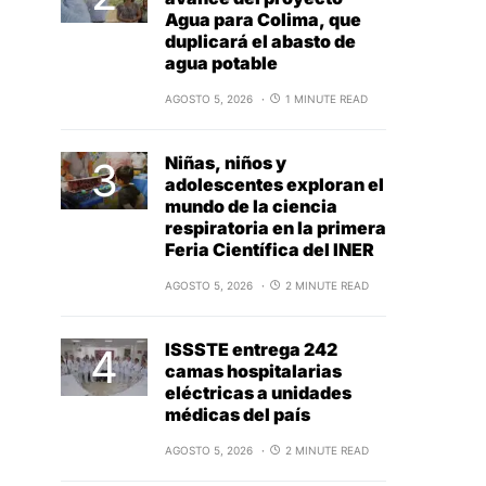
Agua para Colima, que
duplicará el abasto de
agua potable
AGOSTO 5, 2026
1 MINUTE READ
Niñas, niños y
adolescentes exploran el
mundo de la ciencia
respiratoria en la primera
Feria Científica del INER
AGOSTO 5, 2026
2 MINUTE READ
ISSSTE entrega 242
camas hospitalarias
eléctricas a unidades
médicas del país
AGOSTO 5, 2026
2 MINUTE READ