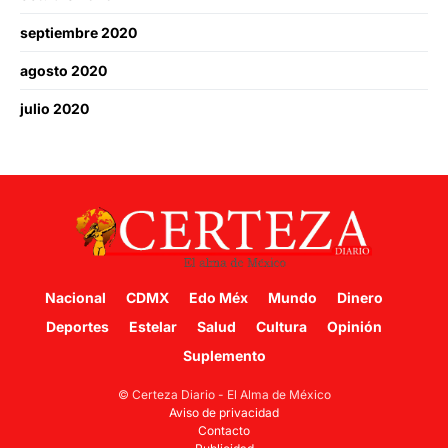
septiembre 2020
agosto 2020
julio 2020
Nacional
CDMX
Edo Méx
Mundo
Dinero
Deportes
Estelar
Salud
Cultura
Opinión
Suplemento
© Certeza Diario - El Alma de México
Aviso de privacidad
Contacto