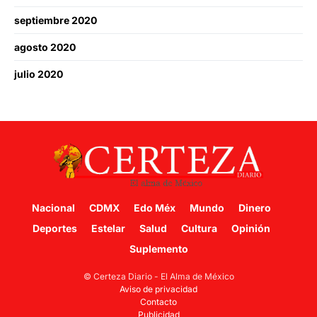
septiembre 2020
agosto 2020
julio 2020
Nacional
CDMX
Edo Méx
Mundo
Dinero
Deportes
Estelar
Salud
Cultura
Opinión
Suplemento
© Certeza Diario - El Alma de México
Aviso de privacidad
Contacto
Publicidad