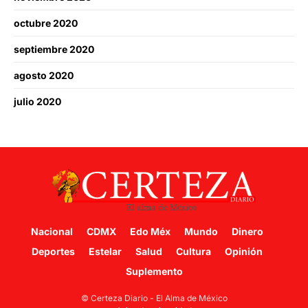
octubre 2020
septiembre 2020
agosto 2020
julio 2020
Nacional
CDMX
Edo Méx
Mundo
Dinero
Deportes
Estelar
Salud
Cultura
Opinión
Suplemento
© Certeza Diario - El Alma de México