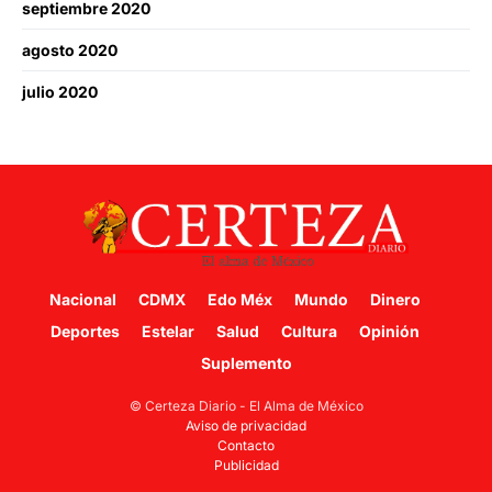
septiembre 2020
agosto 2020
julio 2020
Nacional
CDMX
Edo Méx
Mundo
Dinero
Deportes
Estelar
Salud
Cultura
Opinión
Suplemento
© Certeza Diario - El Alma de México
Aviso de privacidad
Contacto
Publicidad