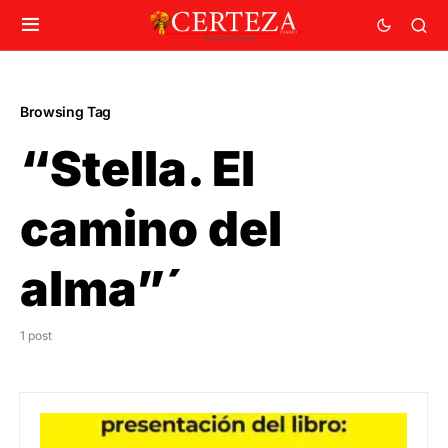
Browsing Tag
“Stella. El
camino del
alma”´
1 post